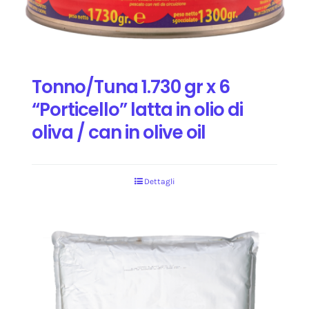
Tonno/Tuna 1.730 gr x 6
“Porticello” latta in olio di
oliva / can in olive oil
Dettagli