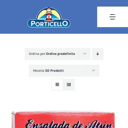
Salta
al
Togg
contenuto
Navi
HOMEPAGE
Ordina per
Ordine predefinito
CATALOGO
Mostra
50 Prodotti
AZIENDA
LOGISTICA
CONTATTI