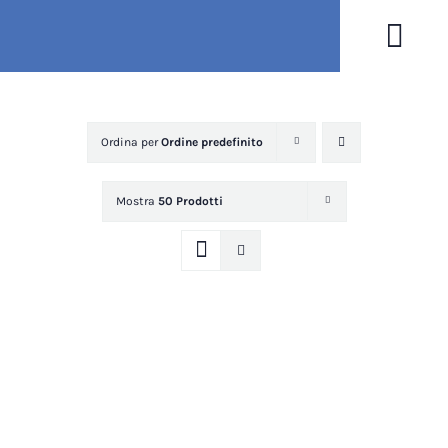
Salta
al
Togg
contenuto
Navi
Ordina per
Ordine predefinito
Mostra
50 Prodotti